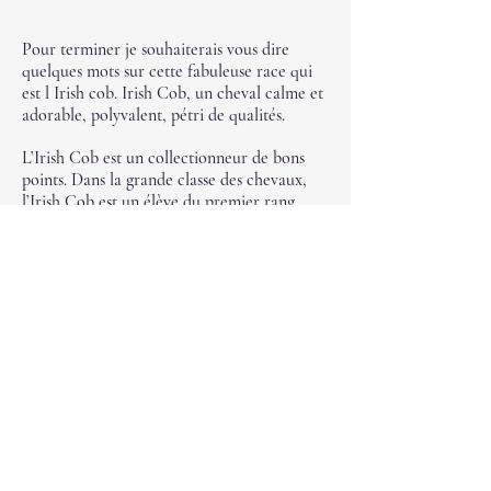
Pour terminer je souhaiterais vous dire
quelques mots sur cette fabuleuse race qui
est l Irish cob. Irish Cob, un cheval calme et
adorable, polyvalent, pétri de qualités
.
L’Irish Cob est un collectionneur de bons
points. Dans la grande classe des chevaux,
l’Irish Cob est un élève du premier rang.
Rares sont les autres équidés qui cumulent
autant de bons points. L’irish Cob est
vraiment un cheval plébiscité pour ses
qualités, tant sur le plan mental que sur le
plan physique. Il cumule les avantages de
l’équilibre, de la robustesse et de la patience.
En alignant tous ces points forts, il offre des
clés magiques à son cavalier. Avec lui, tout
est réuni pour créer une connivence idéale
entre l’humain et le cheval. Quand on
retrace l’histoire de l’Irish Cob, on découvre
qu’il est né à l’initiative des nomades
Irlandais. Sa vocation première consistait à