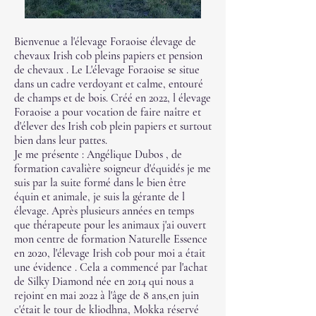
Bienvenue a l'élevage Foraoise élevage de
chevaux Irish cob pleins papiers et pension
de chevaux . Le L'élevage Foraoise se situe
dans un cadre verdoyant et calme, entouré
de champs et de bois. Créé en 2022, l élevage
Foraoise a pour vocation de faire naître et
d'élever des Irish cob plein papiers et surtout
bien dans leur pattes.
Je me présente : Angélique Dubos , de
formation cavalière soigneur d'équidés je me
suis par la suite formé dans le bien être
équin et animale, je suis la gérante de l
élevage. Après plusieurs années en temps
que thérapeute pour les animaux j'ai ouvert
mon centre de formation Naturelle Essence
en 2020, l'élevage Irish cob pour moi a était
une évidence . Cela a commencé par l'achat
de Silky Diamond née en 2014 qui nous a
rejoint en mai 2022 à l'âge de 8 ans,en juin
c'était le tour de kliodhna, Mokka réservé